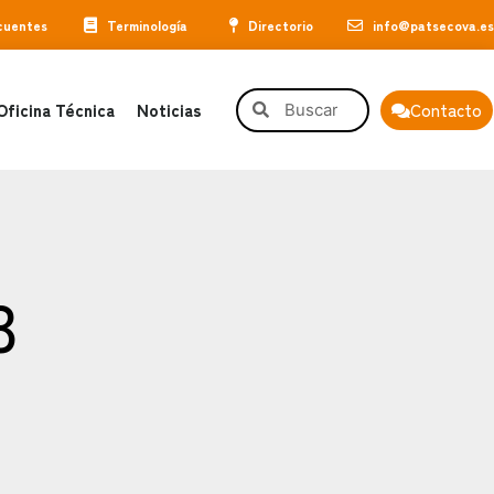
cuentes
Terminología
Directorio
info@patsecova.es
Oficina Técnica
Noticias
Contacto
3