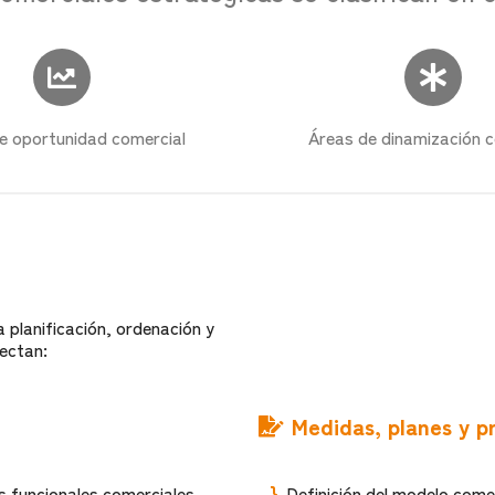
e oportunidad comercial
Áreas de dinamización c
 planificación, ordenación y
fectan:
Medidas, planes y p
s funcionales comerciales.
Definición del modelo comer