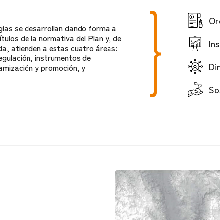
Or
gias se desarrollan dando forma a
ítulos de la normativa del Plan y, de
In
a, atienden a estas cuatro áreas:
egulación, instrumentos de
Di
namización y promoción, y
So