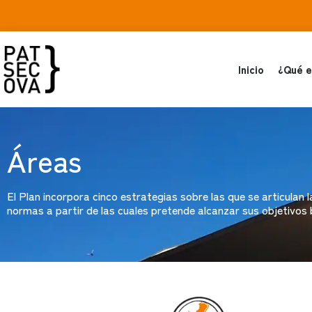
Inicio
¿Qué e
Áreas
El Plan incorpora cinco estrategias sobre las que se articulan 
normas a partir de las cuales pretende alcanzar sus objetivos 