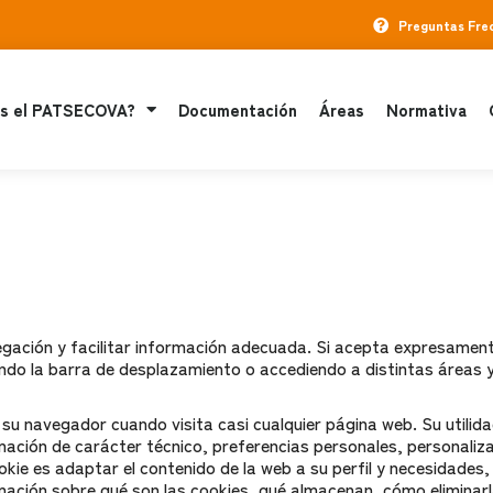
Preguntas Fre
s el PATSECOVA?
Documentación
Áreas
Normativa
gación y facilitar información adecuada. Si acepta expresamente
ando la barra de desplazamiento o accediendo a distintas áreas y
su navegador cuando visita casi cualquier página web. Su utilida
ación de carácter técnico, preferencias personales, personaliza
okie es adaptar el contenido de la web a su perfil y necesidades, 
ión sobre qué son las cookies, qué almacenan, cómo eliminarlas,