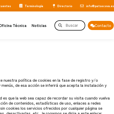
cuentes
Terminología
Directorio
info@patsecova.es
Oficina Técnica
Noticias
Contacto
 nuestra política de cookies en la fase de registro y/o
 menús, de esa acción se inferirá que acepta la instalación y
d es que la web sea capaz de recordar su visita cuando vuelva
ción de contenidos, estadísticas de uso, enlaces a redes
sin cookies los servicios ofrecidos por cualquier página se
 desactivarlas, etc., le rogamos se dirija a este enlace: