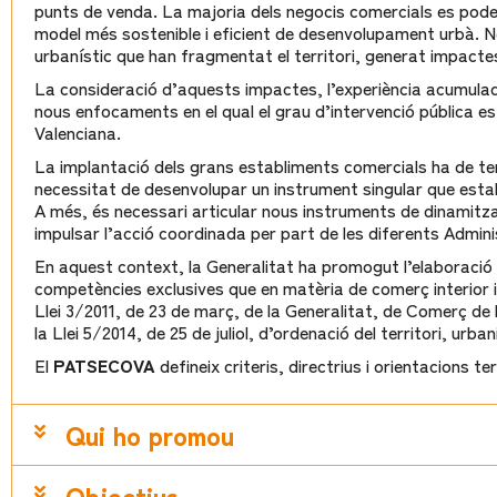
punts de venda. La majoria dels negocis comercials es poden
model més sostenible i eficient de desenvolupament urbà. 
urbanístic que han fragmentat el territori, generat impacte
La consideració d’aquests impactes, l’experiència acumulada
nous enfocaments en el qual el grau d’intervenció pública e
Valenciana.
La implantació dels grans establiments comercials ha de teni
necessitat de desenvolupar un instrument singular que establi
A més, és necessari articular nous instruments de dinamitza
impulsar l’acció coordinada per part de les diferents Admin
En aquest context, la Generalitat ha promogut l’elaboració 
competències exclusives que en matèria de comerç interior i 
Llei 3/2011, de 23 de març, de la Generalitat, de Comerç de 
la Llei 5/2014, de 25 de juliol, d’ordenació del territori, urba
El
PATSECOVA
defineix criteris, directrius i orientacions t
Qui ho promou
Objectius