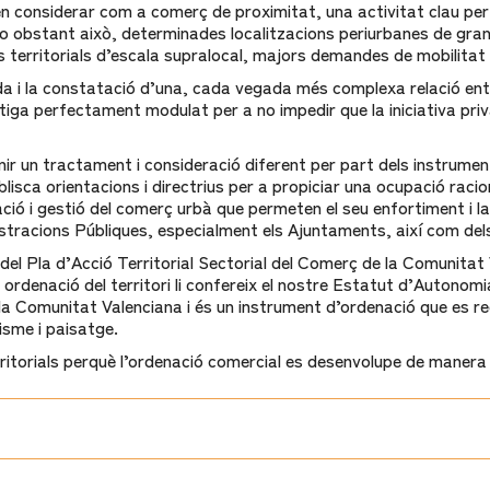
 considerar com a comerç de proximitat, una activitat clau per a
No obstant això, determinades localitzacions periurbanes de gr
s territorials d’escala supralocal, majors demandes de mobilitat 
 i la constatació d’una, cada vegada més complexa relació entre 
stiga perfectament modulat per a no impedir que la iniciativa pr
r un tractament i consideració diferent per part dels instruments
sca orientacions i directrius per a propiciar una ocupació raciona
ció i gestió del comerç urbà que permeten el seu enfortiment i l
istracions Públiques, especialment els Ajuntaments, així com dels
del Pla d’Acció Territorial Sectorial del Comerç de la Comunitat 
ordenació del territori li confereix el nostre Estatut d’Autonomia
la Comunitat Valenciana i és un instrument d’ordenació que es re
nisme i paisatge.
erritorials perquè l’ordenació comercial es desenvolupe de manera 