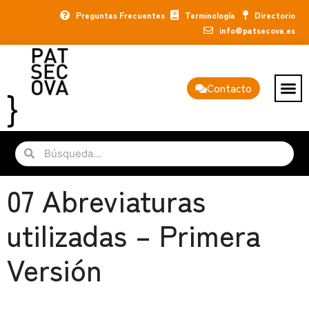
Preguntas Frecuentes
Terminología
Directorio
info@patsecova.es
Contacto
07 Abreviaturas
utilizadas – Primera
Versión