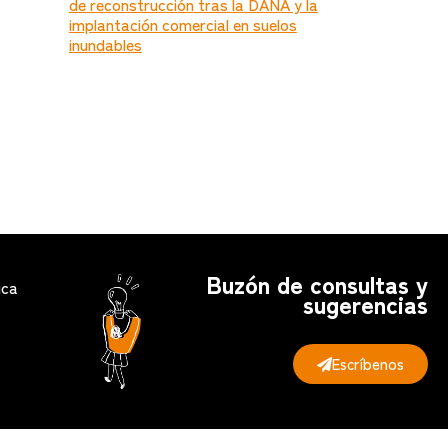
de reconstrucción tras la DANA y la
implantación comercial en suelos
inundables
Buzón de consultas y
ica
sugerencias
Escríbenos