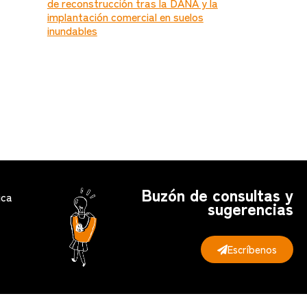
de reconstrucción tras la DANA y la
implantación comercial en suelos
inundables
Buzón de consultas y
ica
sugerencias
Escríbenos